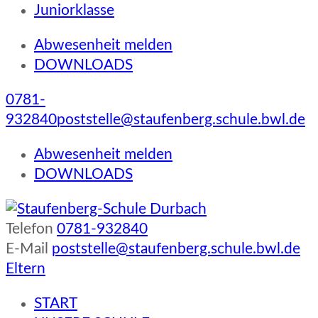
Juniorklasse
Abwesenheit melden
DOWNLOADS
0781-
932840
poststelle@staufenberg.schule.bwl.de
Abwesenheit melden
DOWNLOADS
Telefon
0781-932840
Staufenberg-Schule Durbach
E-Mail
poststelle@staufenberg.schule.bwl.de
Eltern
START