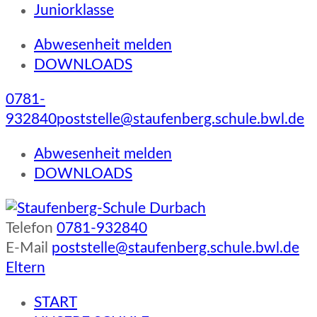
Juniorklasse
Abwesenheit melden
DOWNLOADS
0781-
932840
poststelle@staufenberg.schule.bwl.de
Abwesenheit melden
DOWNLOADS
Telefon
0781-932840
Staufenberg-Schule Durbach
E-Mail
poststelle@staufenberg.schule.bwl.de
Eltern
START