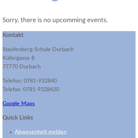
Sorry, there is no upcomming events.
Kontakt
Staufenberg-Schule Durbach
Küfergasse 8
77770 Durbach
Telefon: 0781-932840
Telefax: 0781-9328420
Google Maps
Quick Links
Abwesenheit melden