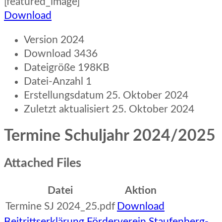
[featured_image]
Download
Version
2024
Download
3436
Dateigröße
198KB
Datei-Anzahl
1
Erstellungsdatum
25. Oktober 2024
Zuletzt aktualisiert
25. Oktober 2024
Termine Schuljahr 2024/2025
Attached Files
Datei
Aktion
Termine SJ 2024_25.pdf
Download
Beitragsnavigation
Beitrittserklärung Förderverein Staufenberg-