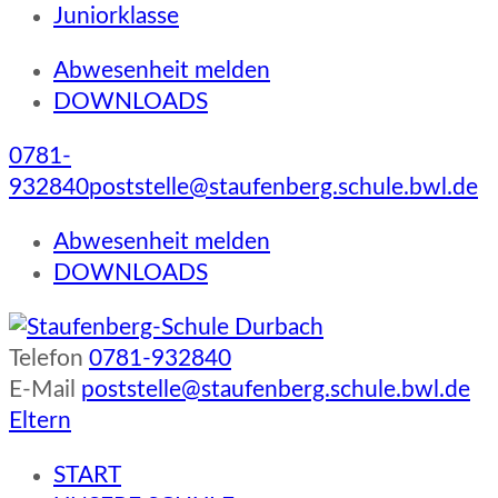
Juniorklasse
Abwesenheit melden
DOWNLOADS
0781-
932840
poststelle@staufenberg.schule.bwl.de
Abwesenheit melden
DOWNLOADS
Telefon
0781-932840
Staufenberg-Schule Durbach
E-Mail
poststelle@staufenberg.schule.bwl.de
Eltern
START