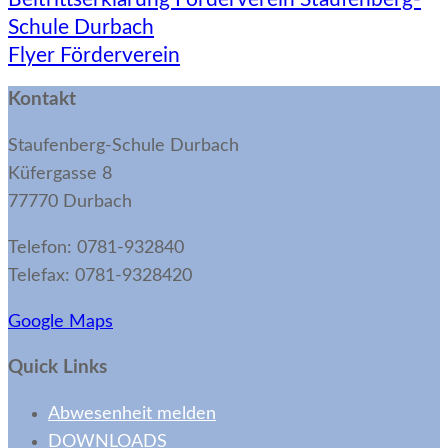
Schule Durbach
Flyer Förderverein
Kontakt
Staufenberg-Schule Durbach
Küfergasse 8
77770 Durbach
Telefon: 0781-932840
Telefax: 0781-9328420
Google Maps
Quick Links
Abwesenheit melden
DOWNLOADS