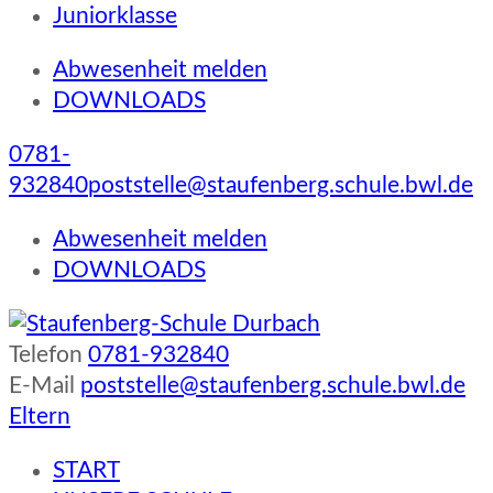
Juniorklasse
Abwesenheit melden
DOWNLOADS
0781-
932840
poststelle@staufenberg.schule.bwl.de
Abwesenheit melden
DOWNLOADS
Telefon
0781-932840
Staufenberg-Schule Durbach
E-Mail
poststelle@staufenberg.schule.bwl.de
Eltern
START