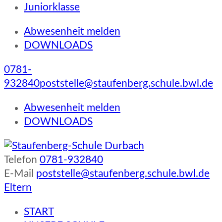
Juniorklasse
Abwesenheit melden
DOWNLOADS
0781-
932840
poststelle@staufenberg.schule.bwl.de
Abwesenheit melden
DOWNLOADS
Telefon
0781-932840
Staufenberg-Schule Durbach
E-Mail
poststelle@staufenberg.schule.bwl.de
Eltern
START