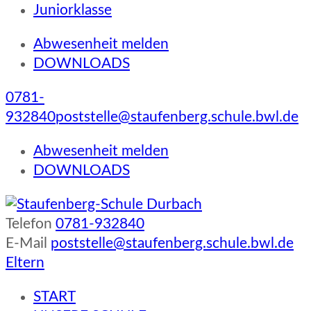
Juniorklasse
Abwesenheit melden
DOWNLOADS
0781-
932840
poststelle@staufenberg.schule.bwl.de
Abwesenheit melden
DOWNLOADS
Telefon
0781-932840
Staufenberg-Schule Durbach
E-Mail
poststelle@staufenberg.schule.bwl.de
Eltern
START