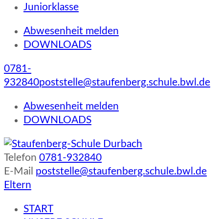
Juniorklasse
Abwesenheit melden
DOWNLOADS
0781-
932840
poststelle@staufenberg.schule.bwl.de
Abwesenheit melden
DOWNLOADS
Telefon
0781-932840
Staufenberg-Schule Durbach
E-Mail
poststelle@staufenberg.schule.bwl.de
Eltern
START